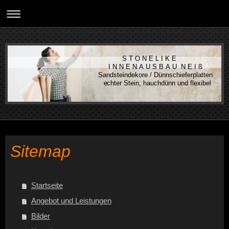
S T O N E L I K E
I N N E N A U S B A U N E I ß
Sandsteindekore / Dünnschieferplatten
echter Stein, hauchdünn und flexibel
Sitemap
Startseite
Angebot und Leistungen
Bilder